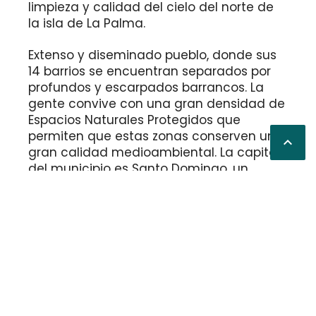
limpieza y calidad del cielo del norte de
la isla de La Palma.
Extenso y diseminado pueblo, donde sus
14 barrios se encuentran separados por
profundos y escarpados barrancos. La
gente convive con una gran densidad de
Espacios Naturales Protegidos que
permiten que estas zonas conserven una

gran calidad medioambiental. La capital
del municipio es Santo Domingo, un
casco urbano en el medio rural con
mucha historia y secretos escondidos
bajo sus calles empedradas.
El aislamiento, motivado por una
orografía hostil, ha hecho que este
laborioso pueblo se haya despoblado
considerablemente. Tiene extensos
bosques de laurisilva y pinar, junto a